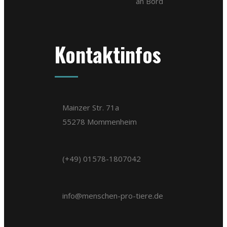
an Bord
Kontaktinfos
Mainzer Str. 71a
55278 Mommenheim
(+49) 01578-1807042
info@menschen-pro-tiere.de