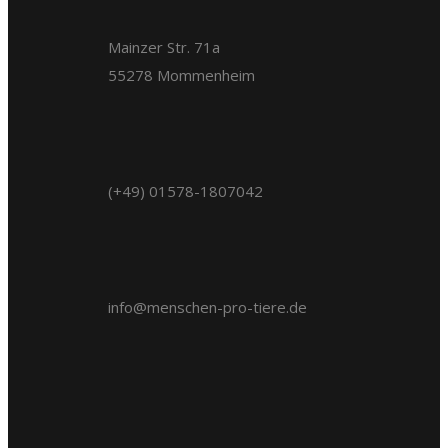
Mainzer Str. 71a
55278 Mommenheim
(+49) 01578-1807042
info@menschen-pro-tiere.de