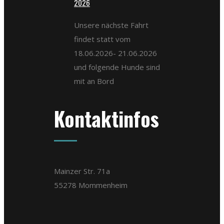
2026
Unsere nächste Fahrt
findet statt vom
18.06.2026- 21.06.2026
und folgende Hunde sind
mit an Bord
Kontaktinfos
Mainzer Str. 71a
55278 Mommenheim