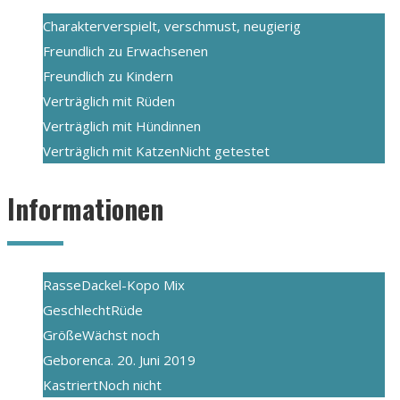
Charakter
verspielt, verschmust, neugierig
Freundlich zu Erwachsenen
Freundlich zu Kindern
Verträglich mit Rüden
Verträglich mit Hündinnen
Verträglich mit Katzen
Nicht getestet
Informationen
Rasse
Dackel-Kopo Mix
Geschlecht
Rüde
Größe
Wächst noch
Geboren
ca. 20. Juni 2019
Kastriert
Noch nicht