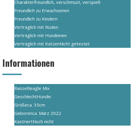
Charakter
freundlich, verschmust, verspielt
Freundlich zu Erwachsenen
Freundlich zu Kindern
Verträglich mit Rüden
Verträglich mit Hündinnen
Verträglich mit Katzen
Nicht getestet
Informationen
Rasse
Beagle Mix
Geschlecht
Hündin
Größe
ca. 35cm
Geboren
ca. März 2022
Kastriert
Noch nicht