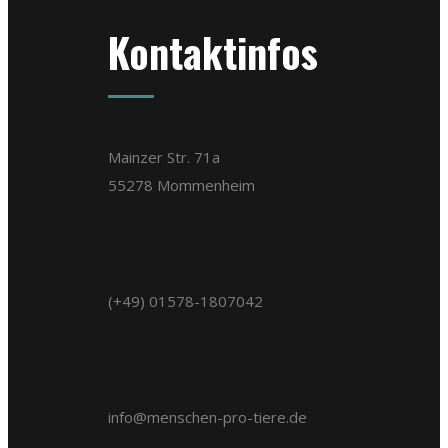
Kontaktinfos
Mainzer Str. 71a
55278 Mommenheim
(+49) 01578-1807042
info@menschen-pro-tiere.de