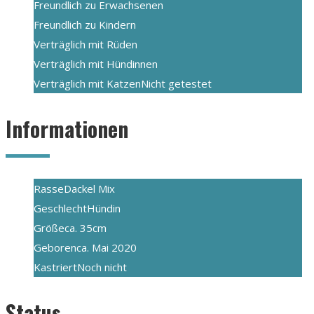
Freundlich zu Erwachsenen
Freundlich zu Kindern
Verträglich mit Rüden
Verträglich mit Hündinnen
Verträglich mit Katzen
Nicht getestet
Informationen
Rasse
Dackel Mix
Geschlecht
Hündin
Größe
ca. 35cm
Geboren
ca. Mai 2020
Kastriert
Noch nicht
Status