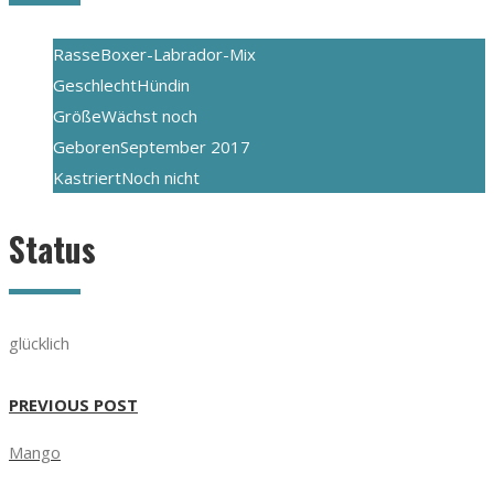
Rasse
Boxer-Labrador-Mix
Geschlecht
Hündin
Größe
Wächst noch
Geboren
September 2017
Kastriert
Noch nicht
Status
glücklich
PREVIOUS POST
Mango