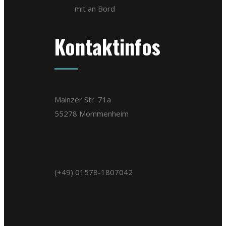
mit an Bord
Kontaktinfos
Mainzer Str. 71a
55278 Mommenheim
(+49) 01578-1807042