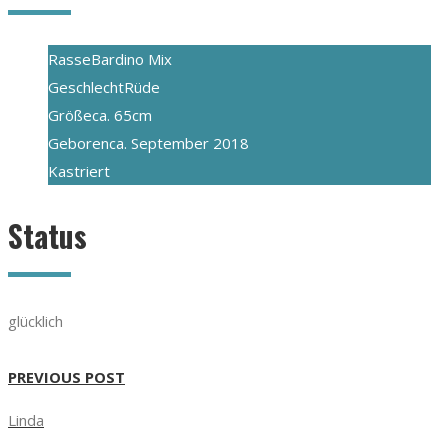
Rasse
Bardino Mix
Geschlecht
Rüde
Größe
ca. 65cm
Geboren
ca. September 2018
Kastriert
Status
glücklich
PREVIOUS POST
Linda