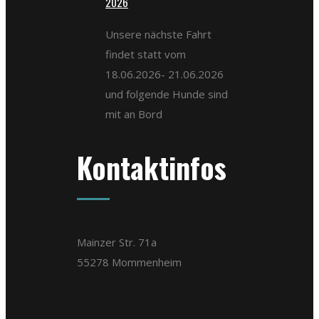
2026
Unsere nächste Fahrt
findet statt vom
18.06.2026- 21.06.2026
und folgende Hunde sind
mit an Bord
Kontaktinfos
Mainzer Str. 71a
55278 Mommenheim