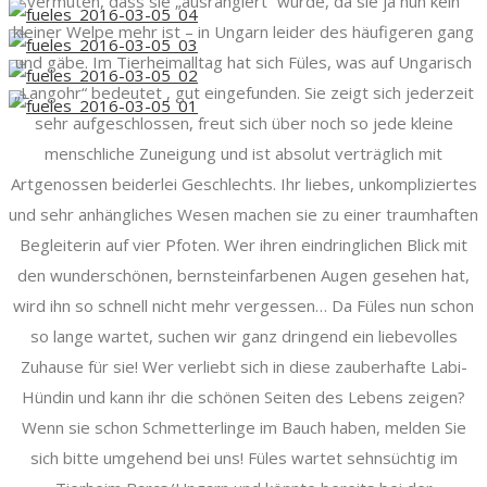
vermuten, dass sie „ausrangiert“ wurde, da sie ja nun kein
kleiner Welpe mehr ist – in Ungarn leider des häufigeren gang
und gäbe. Im Tierheimalltag hat sich Füles, was auf Ungarisch
„Langohr“ bedeutet , gut eingefunden. Sie zeigt sich jederzeit
sehr aufgeschlossen, freut sich über noch so jede kleine
menschliche Zuneigung und ist absolut verträglich mit
Artgenossen beiderlei Geschlechts. Ihr liebes, unkompliziertes
und sehr anhängliches Wesen machen sie zu einer traumhaften
Begleiterin auf vier Pfoten. Wer ihren eindringlichen Blick mit
den wunderschönen, bernsteinfarbenen Augen gesehen hat,
wird ihn so schnell nicht mehr vergessen… Da Füles nun schon
so lange wartet, suchen wir ganz dringend ein liebevolles
Zuhause für sie! Wer verliebt sich in diese zauberhafte Labi-
Hündin und kann ihr die schönen Seiten des Lebens zeigen?
Wenn sie schon Schmetterlinge im Bauch haben, melden Sie
sich bitte umgehend bei uns! Füles wartet sehnsüchtig im