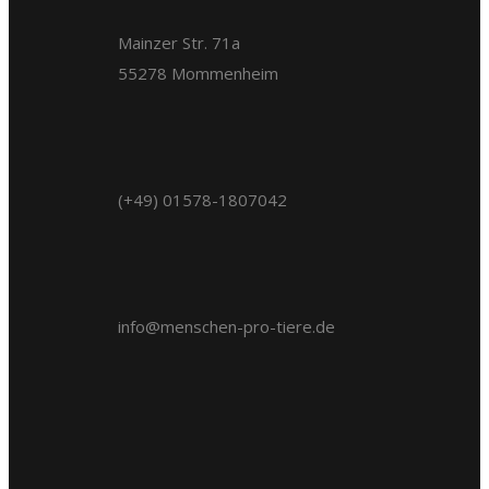
Mainzer Str. 71a
55278 Mommenheim
(+49) 01578-1807042
info@menschen-pro-tiere.de