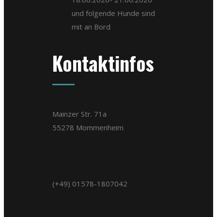
und folgende Hunde sind
mit an Bord
Kontaktinfos
Mainzer Str. 71a
55278 Mommenheim
(+49) 01578-1807042