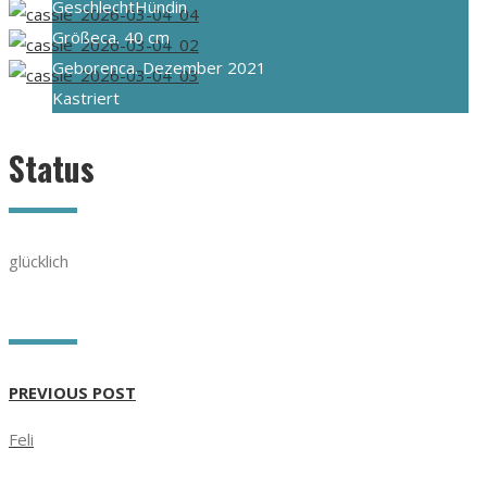
Geschlecht
Hündin
Größe
ca. 40 cm
Geboren
ca. Dezember 2021
Kastriert
Status
glücklich
PREVIOUS POST
Feli