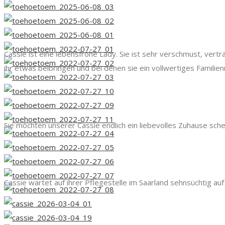
Cassie ist eine lebensfrohe Lady. Sie ist sehr verschmust, vertr
ihr etwas beibringen und bei denen sie ein vollwertiges Familienm
Sie möchten unserer Cassie endlich ein liebevolles Zuhause sche
Cassie wartet auf ihrer Pflegestelle im Saarland sehnsüchtig a