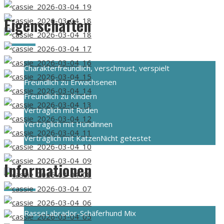
Eigenschaften
Charakter
freundlich, verschmust, verspielt
Freundlich zu Erwachsenen
Freundlich zu Kindern
Verträglich mit Rüden
Verträglich mit Hündinnen
Verträglich mit Katzen
Nicht getestet
Informationen
Rasse
Labrador-Schäferhund Mix