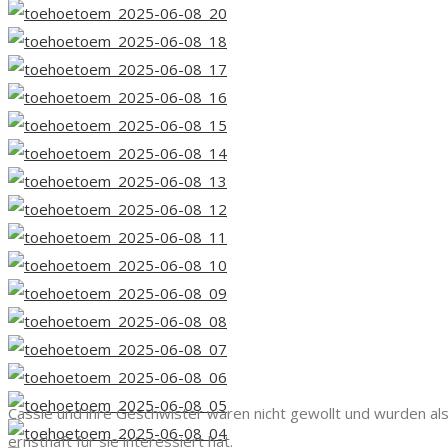
Cassie und ihre Geschwister waren nicht gewollt und wurden als 
ernsthaft für sie interessiert hat.