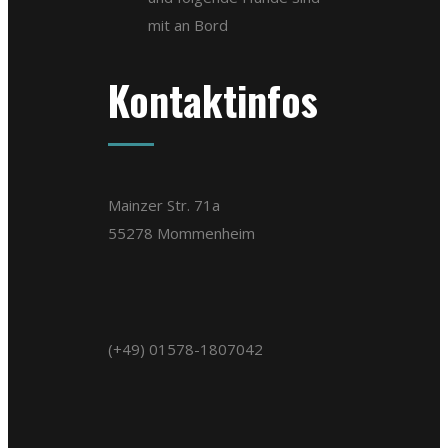
mit an Bord
Kontaktinfos
Mainzer Str. 71a
55278 Mommenheim
(+49) 01578-1807042