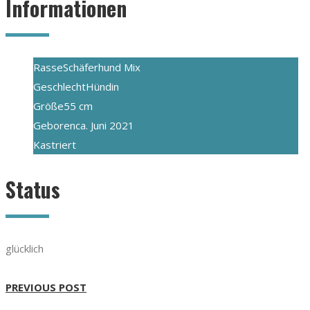
Informationen
Rasse
Schäferhund Mix
Geschlecht
Hündin
Größe
55 cm
Geboren
ca. Juni 2021
Kastriert
Status
glücklich
PREVIOUS POST