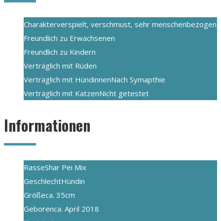
Charakter
verspielt, verschmust, sehr menschenbezogen
Freundlich zu Erwachsenen
Freundlich zu Kindern
Verträglich mit Rüden
Verträglich mit Hündinnen
Nach Symapthie
Verträglich mit Katzen
Nicht getestet
Informationen
Rasse
Shar Pei Mix
Geschlecht
Hündin
Größe
ca. 35cm
Geboren
ca. April 2018