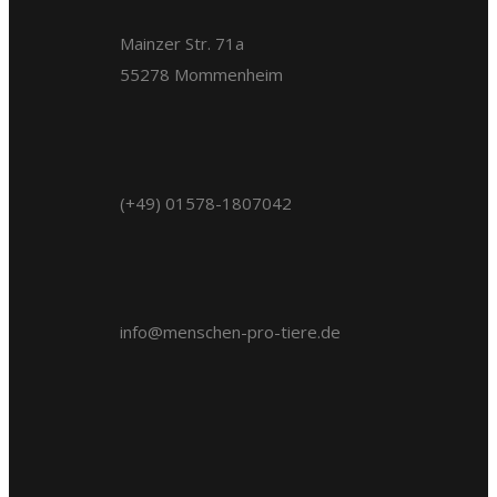
Mainzer Str. 71a
55278 Mommenheim
(+49) 01578-1807042
info@menschen-pro-tiere.de